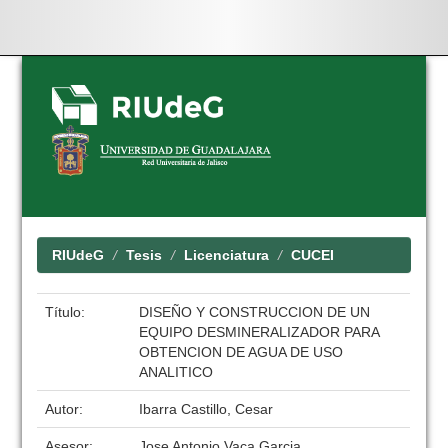
Skip
navigation
RIUdeG
Tesis
Licenciatura
CUCEI
Título:
DISEÑO Y CONSTRUCCION DE UN
EQUIPO DESMINERALIZADOR PARA
OBTENCION DE AGUA DE USO
ANALITICO
Autor:
Ibarra Castillo, Cesar
Asesor:
Jose Antonio Vaca Garcia