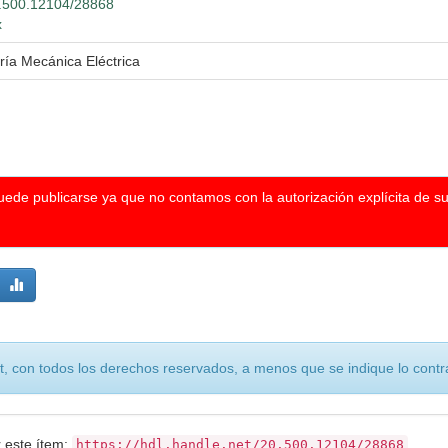
20.500.12104/28868
x
ría Mecánica Eléctrica
puede publicarse ya que no contamos con la autorización explícita de s
, con todos los derechos reservados, a menos que se indique lo contra
r este ítem:
https://hdl.handle.net/20.500.12104/28868