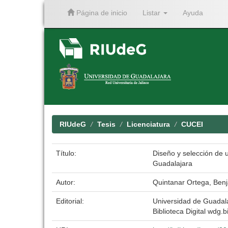
Página de inicio
Listar
Ayuda
Skip
navigation
RIUdeG
Tesis
Licenciatura
CUCEI
Título:
Diseño y selección de u
Guadalajara
Autor:
Quintanar Ortega, Ben
Editorial:
Universidad de Guadal
Biblioteca Digital wdg.bi