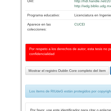
URI:
http://hdl.handle.net/
http://wdg.biblio.udg.m
Programa educativo:
Licenciatura en Ingenie
Aparece en las
CUCEI
colecciones:
Por respeto a los derechos de autor, esta tesis no 
confidencialidad
Mostrar el registro Dublin Core completo del ítem
Los ítems de RIUdeG están protegidos por copyright
Por favor, use este identificador para citar o enlaza