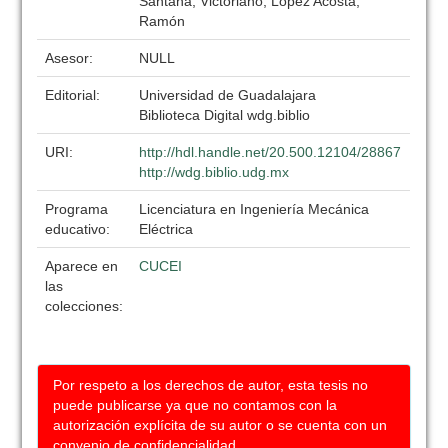
Santana, Victoriano; López Acosta,
Ramón
Asesor:
NULL
Editorial:
Universidad de Guadalajara
Biblioteca Digital wdg.biblio
URI:
http://hdl.handle.net/20.500.12104/28867
http://wdg.biblio.udg.mx
Programa
Licenciatura en Ingeniería Mecánica
educativo:
Eléctrica
Aparece en
CUCEI
las
colecciones:
Por respeto a los derechos de autor, esta tesis no
puede publicarse ya que no contamos con la
autorización explícita de su autor o se cuenta con un
convenio de confidencialidad