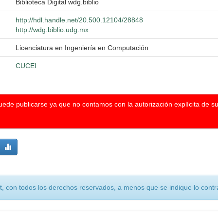
Biblioteca Digital wdg.biblio
http://hdl.handle.net/20.500.12104/28848
http://wdg.biblio.udg.mx
Licenciatura en Ingeniería en Computación
CUCEI
puede publicarse ya que no contamos con la autorización explícita de s
, con todos los derechos reservados, a menos que se indique lo contra