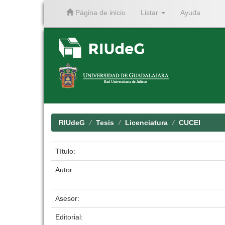
Página de inicio
Listar
Ayuda
Skip
navigation
RIUdeG
Tesis
Licenciatura
CUCEI
Título:
Autor:
Asesor:
Editorial: