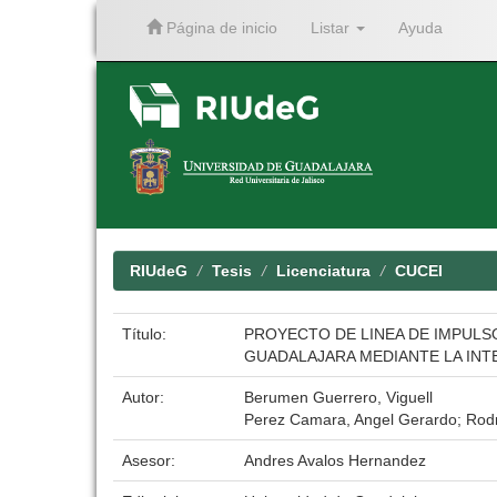
Página de inicio
Listar
Ayuda
Skip
navigation
RIUdeG
Tesis
Licenciatura
CUCEI
Título:
PROYECTO DE LINEA DE IMPULS
GUADALAJARA MEDIANTE LA INTE
Autor:
Berumen Guerrero, Viguell
Perez Camara, Angel Gerardo; Rodr
Asesor:
Andres Avalos Hernandez