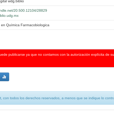
gital wdg.biblio
handle.net/20.500.12104/28829
iblio.udg.mx
a en Química Farmacobiologica
puede publicarse ya que no contamos con la autorización explícita de s
, con todos los derechos reservados, a menos que se indique lo contra