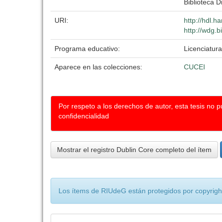
Biblioteca Di
URI:
http://hdl.
http://wdg.b
Programa educativo:
Licenciatur
Aparece en las colecciones:
CUCEI
Por respeto a los derechos de autor, esta tesis no 
confidencialidad
Mostrar el registro Dublin Core completo del ítem
Los ítems de RIUdeG están protegidos por copyright