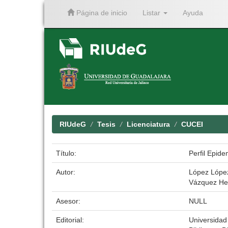
Página de inicio
Listar
Ayuda
Skip
navigation
RIUdeG
Tesis
Licenciatura
CUCEI
Título:
Perfil Epid
Autor:
López López
Vázquez He
Asesor:
NULL
Editorial:
Universidad