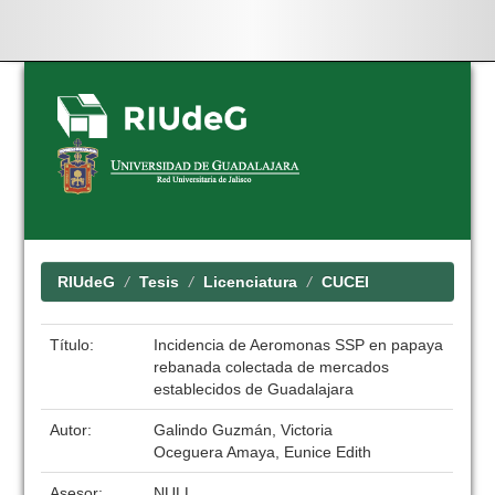
Skip
navigation
RIUdeG
Tesis
Licenciatura
CUCEI
Título:
Incidencia de Aeromonas SSP en papaya
rebanada colectada de mercados
establecidos de Guadalajara
Autor:
Galindo Guzmán, Victoria
Oceguera Amaya, Eunice Edith
Asesor:
NULL