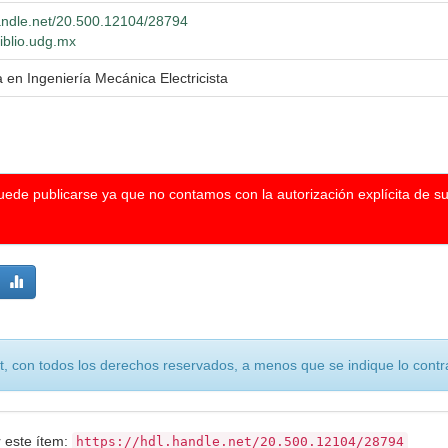
handle.net/20.500.12104/28794
biblio.udg.mx
a en Ingeniería Mecánica Electricista
puede publicarse ya que no contamos con la autorización explícita de s
, con todos los derechos reservados, a menos que se indique lo contra
r este ítem:
https://hdl.handle.net/20.500.12104/28794