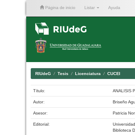
Página de inicio
Listar
Ayuda
Skip
navigation
RIUdeG
Tesis
Licenciatura
CUCEI
Título:
ANALISIS 
Autor:
Briseño Agui
Asesor:
Patricia N
Editorial:
Universida
Biblioteca D