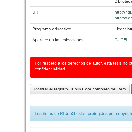
Biblioteca
URI:
http://hd
http://wd
Programa educativo:
Licenciat
Aparece en las colecciones:
CUCEI
Por respeto a los derechos de autor, esta tesis no 
confidencialidad
Mostrar el registro Dublin Core completo del ítem
Los ítems de RIUdeG están protegidos por copyright