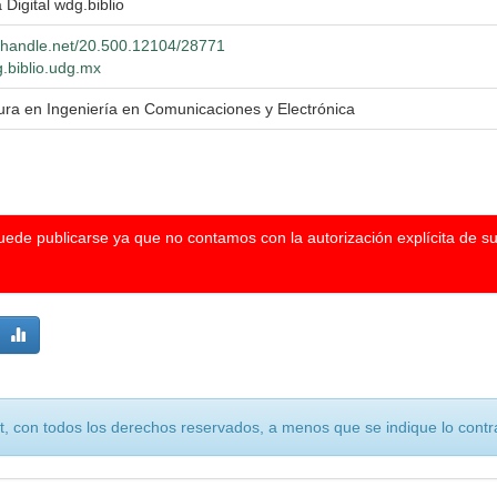
 Digital wdg.biblio
l.handle.net/20.500.12104/28771
g.biblio.udg.mx
ura en Ingeniería en Comunicaciones y Electrónica
puede publicarse ya que no contamos con la autorización explícita de s
, con todos los derechos reservados, a menos que se indique lo contra