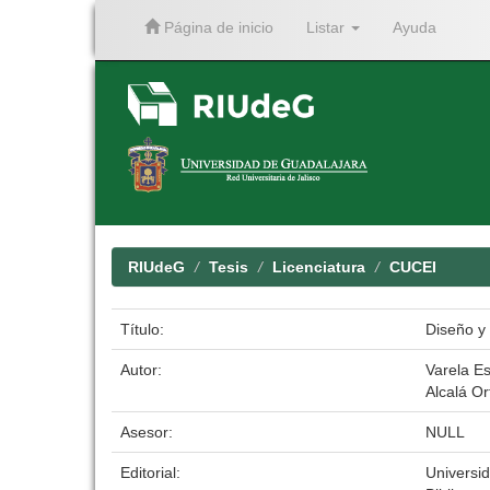
Página de inicio
Listar
Ayuda
Skip
navigation
RIUdeG
Tesis
Licenciatura
CUCEI
Título:
Diseño y
Autor:
Varela E
Alcalá Or
Asesor:
NULL
Editorial:
Universi