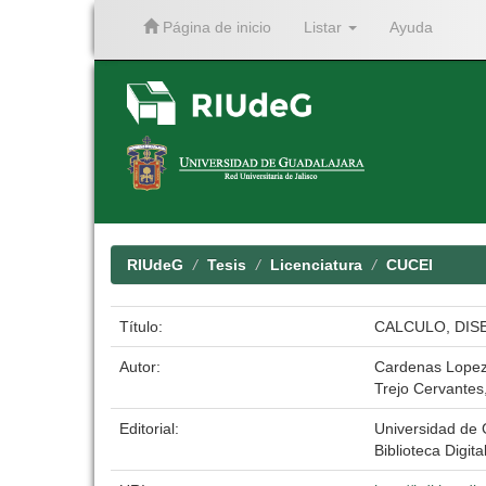
Página de inicio
Listar
Ayuda
Skip
navigation
RIUdeG
Tesis
Licenciatura
CUCEI
Título:
CALCULO, DIS
Autor:
Cardenas Lope
Trejo Cervantes
Editorial:
Universidad de 
Biblioteca Digita