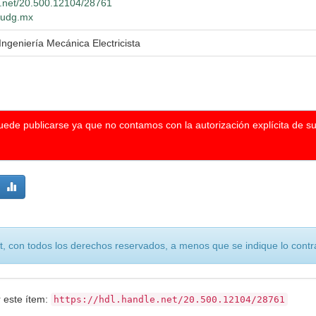
le.net/20.500.12104/28761
o.udg.mx
Ingeniería Mecánica Electricista
puede publicarse ya que no contamos con la autorización explícita de s
, con todos los derechos reservados, a menos que se indique lo contra
r este ítem:
https://hdl.handle.net/20.500.12104/28761