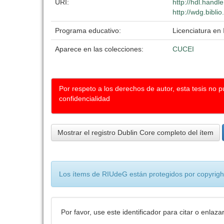
URI:
http://hdl.hand
http://wdg.bibli
Programa educativo:
Licenciatura en 
Aparece en las colecciones:
CUCEI
Por respeto a los derechos de autor, esta tesis no 
confidencialidad
Mostrar el registro Dublin Core completo del ítem
Los ítems de RIUdeG están protegidos por copyright
Por favor, use este identificador para citar o enlaza