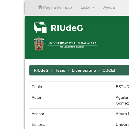
Página de inicio
Listar
Ayuda
Skip
navigation
RIUdeG
Tesis
Licenciatura
CUCEI
Título:
ESTUD
Autor:
Aguila
Gomez 
Asesor:
Arturo
Editorial:
Univer