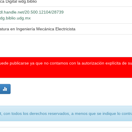
eca Digital wdg.biblio
hdl.handle.net/20.500.12104/28739
wdg.biblio.udg.mx
atura en Ingeniería Mecánica Electricista
puede publicarse ya que no contamos con la autorización explícita de s
, con todos los derechos reservados, a menos que se indique lo contra