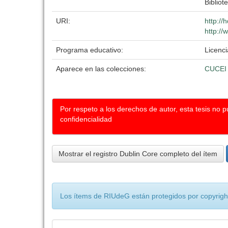
Bibliot
URI:
http://
http://
Programa educativo:
Licenci
Aparece en las colecciones:
CUCEI
Por respeto a los derechos de autor, esta tesis no 
confidencialidad
Mostrar el registro Dublin Core completo del ítem
Los ítems de RIUdeG están protegidos por copyright