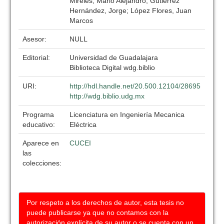
Mireles, Mario Alejandro; Gutiérrez
Hernández, Jorge; López Flores, Juan
Marcos
Asesor:
NULL
Editorial:
Universidad de Guadalajara
Biblioteca Digital wdg.biblio
URI:
http://hdl.handle.net/20.500.12104/28695
http://wdg.biblio.udg.mx
Programa
Licenciatura en Ingeniería Mecanica
educativo:
Eléctrica
Aparece en
CUCEI
las
colecciones:
Por respeto a los derechos de autor, esta tesis no
puede publicarse ya que no contamos con la
autorización explícita de su autor o se cuenta con un