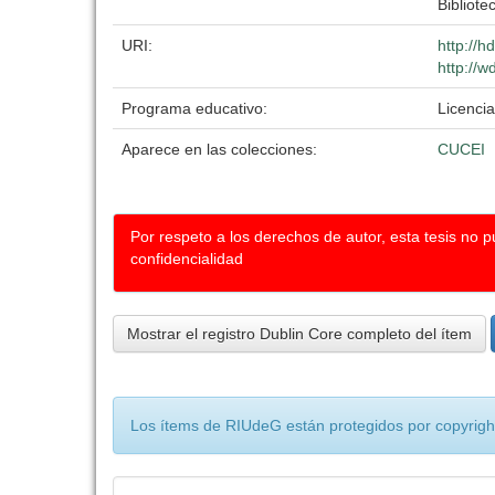
Bibliote
URI:
http://
http://w
Programa educativo:
Licencia
Aparece en las colecciones:
CUCEI
Por respeto a los derechos de autor, esta tesis no 
confidencialidad
Mostrar el registro Dublin Core completo del ítem
Los ítems de RIUdeG están protegidos por copyright