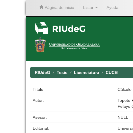
Página de inicio
Listar
Ayuda
Skip
navigation
RIUdeG
Tesis
Licenciatura
CUCEI
Título:
Cálculo 
Autor:
Topete 
Pelayo
Asesor:
NULL
Editorial:
Univers