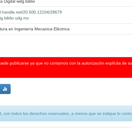
ca Digital wdg.biblio
hdl.handle.net/20.500.12104/28679
dg.biblio.udg.mx
tura en Ingeniería Mecanica Eléctrica
puede publicarse ya que no contamos con la autorización explícita de s
, con todos los derechos reservados, a menos que se indique lo contra