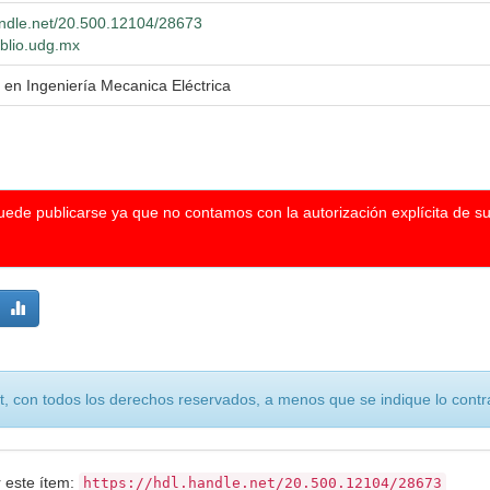
handle.net/20.500.12104/28673
iblio.udg.mx
 en Ingeniería Mecanica Eléctrica
puede publicarse ya que no contamos con la autorización explícita de s
, con todos los derechos reservados, a menos que se indique lo contra
r este ítem:
https://hdl.handle.net/20.500.12104/28673