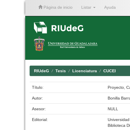
Página de inicio
Listar
Ayuda
Skip
navigation
RIUdeG
Tesis
Licenciatura
CUCEI
Título:
Proyecto, C
Autor:
Bonilla Bar
Asesor:
NULL
Editorial:
Universidad
Biblioteca Di