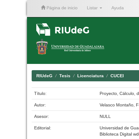
Página de inicio
Listar
Ayuda
Skip
navigation
RIUdeG
Tesis
Licenciatura
CUCEI
Título:
Proyecto, Cálculo, 
Autor:
Velasco Montaño, F
Asesor:
NULL
Editorial:
Universidad de Gua
Biblioteca Digital wd