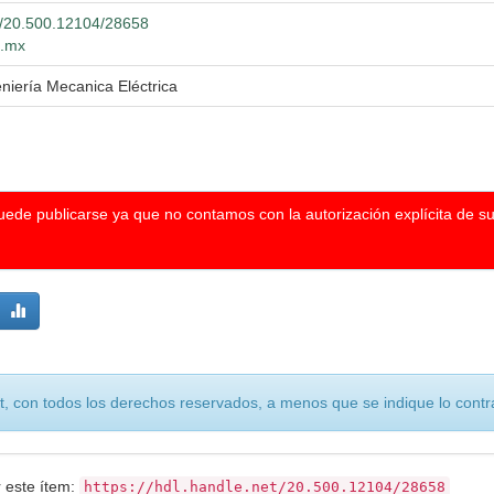
et/20.500.12104/28658
g.mx
eniería Mecanica Eléctrica
puede publicarse ya que no contamos con la autorización explícita de s
, con todos los derechos reservados, a menos que se indique lo contra
r este ítem:
https://hdl.handle.net/20.500.12104/28658