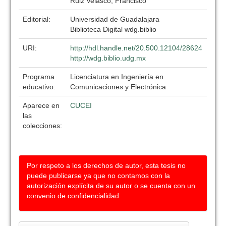
Ruiz Velasco, Francisco
Editorial:
Universidad de Guadalajara
Biblioteca Digital wdg.biblio
URI:
http://hdl.handle.net/20.500.12104/28624
http://wdg.biblio.udg.mx
Programa
Licenciatura en Ingeniería en
educativo:
Comunicaciones y Electrónica
Aparece en
CUCEI
las
colecciones:
Por respeto a los derechos de autor, esta tesis no
puede publicarse ya que no contamos con la
autorización explícita de su autor o se cuenta con un
convenio de confidencialidad