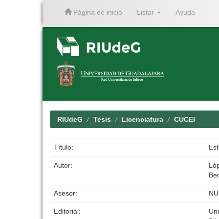
Página de inicio
Listar
Ayuda
Skip
navigation
RIUdeG
Tesis
Licenciatura
CUCEI
Título:
Est
Autor:
Lóp
Be
Asesor:
NU
Editorial:
Uni