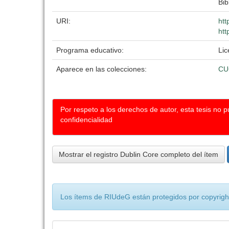
Bib
URI:
htt
htt
Programa educativo:
Lic
Aparece en las colecciones:
CU
Por respeto a los derechos de autor, esta tesis no 
confidencialidad
Mostrar el registro Dublin Core completo del ítem
Los ítems de RIUdeG están protegidos por copyright