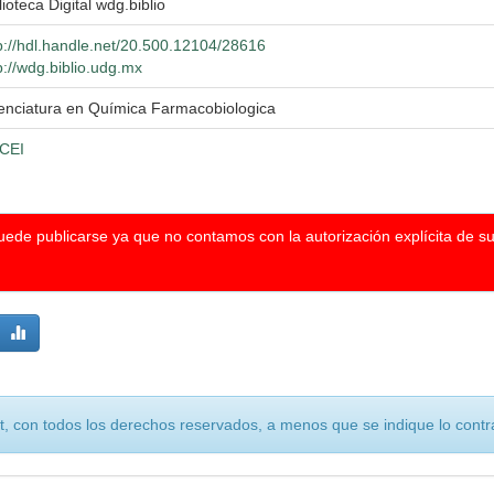
lioteca Digital wdg.biblio
p://hdl.handle.net/20.500.12104/28616
p://wdg.biblio.udg.mx
enciatura en Química Farmacobiologica
CEI
puede publicarse ya que no contamos con la autorización explícita de s
, con todos los derechos reservados, a menos que se indique lo contra