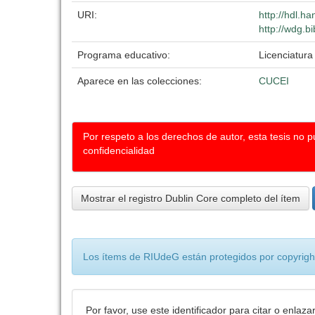
URI:
http://hdl.h
http://wdg.b
Programa educativo:
Licenciatura
Aparece en las colecciones:
CUCEI
Por respeto a los derechos de autor, esta tesis no 
confidencialidad
Mostrar el registro Dublin Core completo del ítem
Los ítems de RIUdeG están protegidos por copyright
Por favor, use este identificador para citar o enlaza