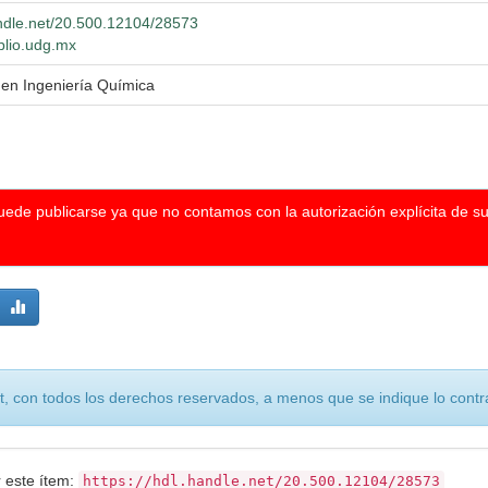
andle.net/20.500.12104/28573
iblio.udg.mx
 en Ingeniería Química
puede publicarse ya que no contamos con la autorización explícita de s
, con todos los derechos reservados, a menos que se indique lo contra
r este ítem:
https://hdl.handle.net/20.500.12104/28573