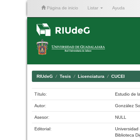
Página de inicio
Listar
Ayuda
Skip
navigation
RIUdeG
Tesis
Licenciatura
CUCEI
Título:
Estudio de l
Autor:
González So
Asesor:
NULL
Editorial:
Universidad
Biblioteca Di