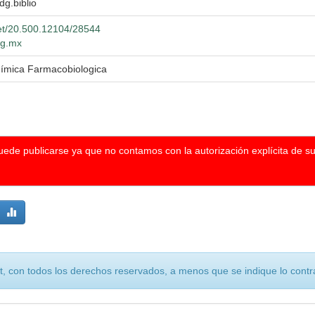
dg.biblio
net/20.500.12104/28544
dg.mx
uímica Farmacobiologica
puede publicarse ya que no contamos con la autorización explícita de s
, con todos los derechos reservados, a menos que se indique lo contra