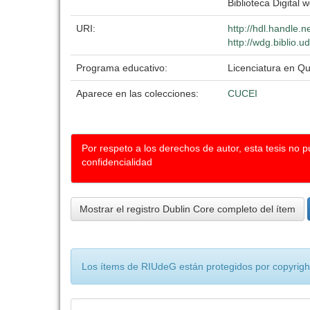
Biblioteca Digital w
URI:
http://hdl.handle.
http://wdg.biblio.u
Programa educativo:
Licenciatura en Q
Aparece en las colecciones:
CUCEI
Por respeto a los derechos de autor, esta tesis no 
confidencialidad
Mostrar el registro Dublin Core completo del ítem
Los ítems de RIUdeG están protegidos por copyright