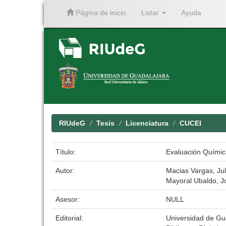
Página de inicio
Listar
Ayuda
Skip
navigation
RIUdeG
Tesis
Licenciatura
CUCEI
Título:
Evaluación Químic
Autor:
Macias Vargas, Jul
Mayoral Ubaldo, J
Asesor:
NULL
Editorial:
Universidad de Gu