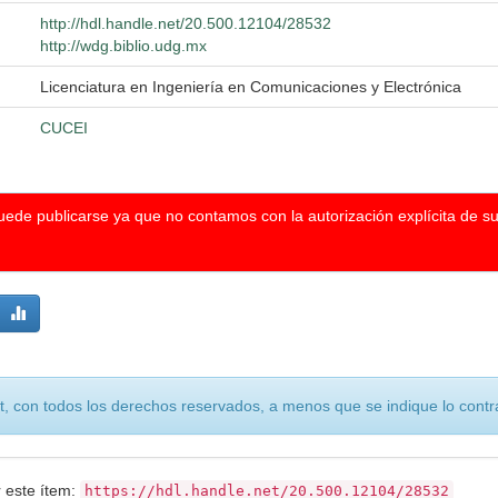
http://hdl.handle.net/20.500.12104/28532
http://wdg.biblio.udg.mx
Licenciatura en Ingeniería en Comunicaciones y Electrónica
CUCEI
puede publicarse ya que no contamos con la autorización explícita de s
, con todos los derechos reservados, a menos que se indique lo contra
r este ítem:
https://hdl.handle.net/20.500.12104/28532