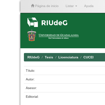
Página de inicio
Listar
Ayuda
Skip
navigation
RIUdeG
Tesis
Licenciatura
CUCEI
Título:
Autor:
Asesor:
Editorial: