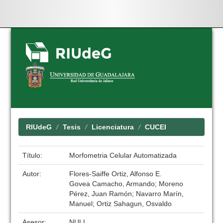
Skip
navigation
RIUdeG
Tesis
Licenciatura
CUCEI
Título:
Morfometria Celular Automatizada
Autor:
Flores-Saiffe Ortiz, Alfonso E.
Govea Camacho, Armando; Moreno
Pérez, Juan Ramón; Navarro Marín,
Manuel; Ortiz Sahagun, Osvaldo
Asesor:
NULL