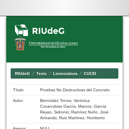
Skip
navigation
RIUdeG
Tesis
Licenciatura
CUCEI
Título:
Pruebas No Destructivas del Concreto
Autor:
Bermúdez Torres, Verónica
Covarrubias García, Marcos; García
Reyes, Sidronio; Ramírez Nuño, José
Armando; Ruiz Martínez, Humberto
Asesor:
NULL