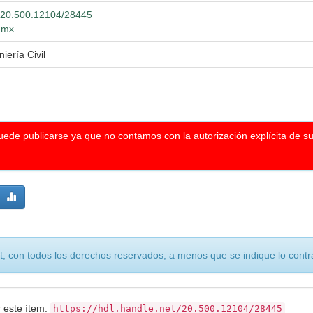
et/20.500.12104/28445
g.mx
iería Civil
puede publicarse ya que no contamos con la autorización explícita de s
, con todos los derechos reservados, a menos que se indique lo contra
r este ítem:
https://hdl.handle.net/20.500.12104/28445