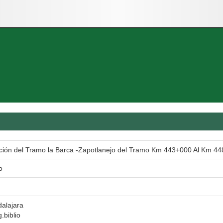
ción del Tramo la Barca -Zapotlanejo del Tramo Km 443+000 Al Km 44
o
alajara
.biblio