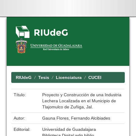
Skip
navigation
RIUdeG
Tesis
Licenciatura
CUCEI
Título:
Proyecto y Construcción de una Industria
Lechera Localizada en el Municipio de
Tlajomulco de Zuñiga, Jal.
Autor:
Gauna Flores, Fernando Alcibiades
Editorial:
Universidad de Guadalajara
Biblioteca Digital wdg.biblio