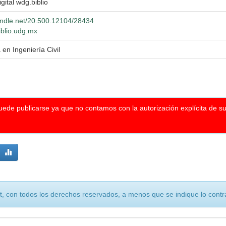
igital wdg.biblio
handle.net/20.500.12104/28434
iblio.udg.mx
 en Ingeniería Civil
puede publicarse ya que no contamos con la autorización explícita de s
, con todos los derechos reservados, a menos que se indique lo contra