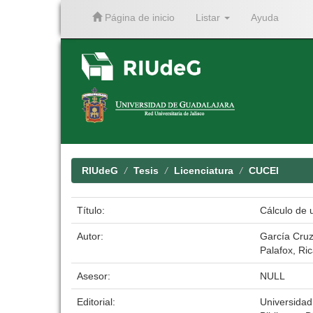
Página de inicio
Listar
Ayuda
Skip
navigation
RIUdeG
Tesis
Licenciatura
CUCEI
Título:
Cálculo de 
Autor:
García Cruz
Palafox, Ri
Asesor:
NULL
Editorial:
Universidad