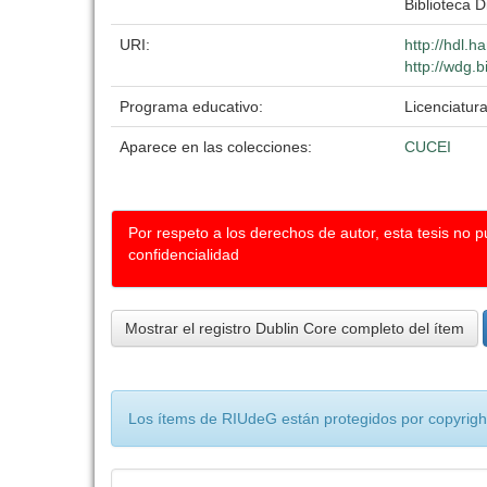
Biblioteca D
URI:
http://hdl.
http://wdg.b
Programa educativo:
Licenciatura
Aparece en las colecciones:
CUCEI
Por respeto a los derechos de autor, esta tesis no 
confidencialidad
Mostrar el registro Dublin Core completo del ítem
Los ítems de RIUdeG están protegidos por copyright