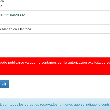
ara
io
.500.12104/28392
a Mecanica Eléctrica
puede publicarse ya que no contamos con la autorización explícita de s
, con todos los derechos reservados, a menos que se indique lo contra