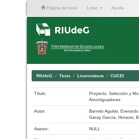
Página de inicio
Listar
Ayuda
Skip
navigation
RIUdeG
Tesis
Licenciatura
CUCEI
Título:
Proyecto, Selección y Mo
Amortiguadores
Autor:
Barreto Aguilar, Everardo
Garay García, Horacio; 
Asesor:
NULL