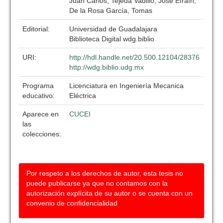
Juan Carlos; Tejeda Vadillo, José Efraín;
De la Rosa García, Tomas
Editorial:
Universidad de Guadalajara
Biblioteca Digital wdg.biblio
URI:
http://hdl.handle.net/20.500.12104/28376
http://wdg.biblio.udg.mx
Programa
Licenciatura en Ingeniería Mecanica
educativo:
Eléctrica
Aparece en
CUCEI
las
colecciones:
Por respeto a los derechos de autor, esta tesis no
puede publicarse ya que no contamos con la
autorización explícita de su autor o se cuenta con un
convenio de confidencialidad