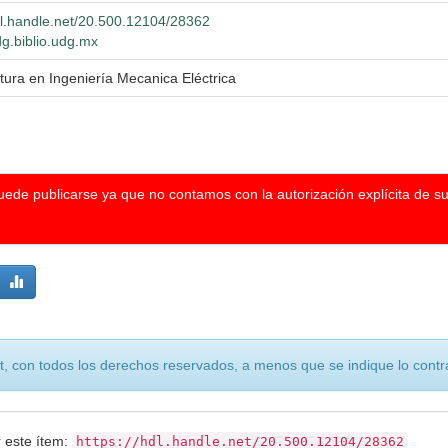
hdl.handle.net/20.500.12104/28362
dg.biblio.udg.mx
tura en Ingeniería Mecanica Eléctrica
puede publicarse ya que no contamos con la autorización explícita de s
, con todos los derechos reservados, a menos que se indique lo contra
r este ítem:
https://hdl.handle.net/20.500.12104/28362