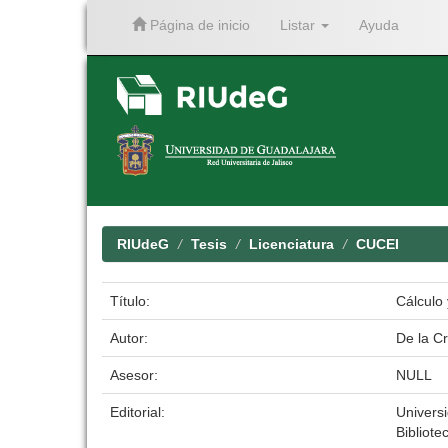
Página de inicio
Listar
Ayuda
Skip
navigation
RIUdeG
Tesis
Licenciatura
CUCEI
Título:
Cálculo 
Autor:
De la C
Asesor:
NULL
Editorial:
Univers
Bibliote