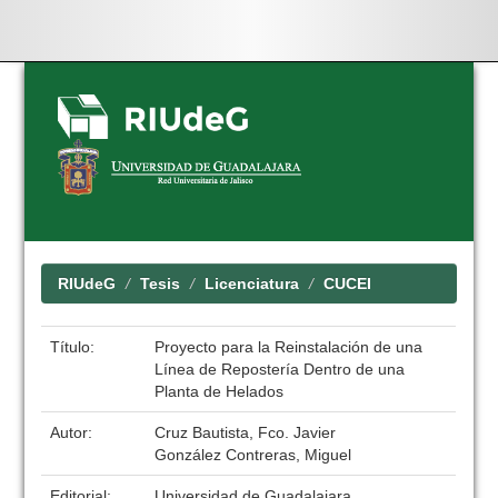
Skip
navigation
RIUdeG
Tesis
Licenciatura
CUCEI
Título:
Proyecto para la Reinstalación de una
Línea de Repostería Dentro de una
Planta de Helados
Autor:
Cruz Bautista, Fco. Javier
González Contreras, Miguel
Editorial:
Universidad de Guadalajara