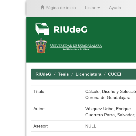
Página de inicio
Listar
Ayuda
Skip
navigation
RIUdeG
Tesis
Licenciatura
CUCEI
Título:
Cálculo, Diseño y Selecci
Corona de Guadalajara
Autor:
Vázquez Uribe, Enrique
Guerrero Parra, Salvador
Asesor:
NULL