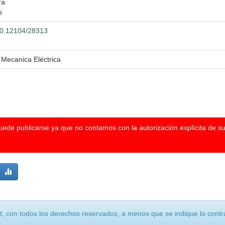
ra
o
500.12104/28313
 Mecanica Eléctrica
puede publicarse ya que no contamos con la autorización explícita de s
, con todos los derechos reservados, a menos que se indique lo contra