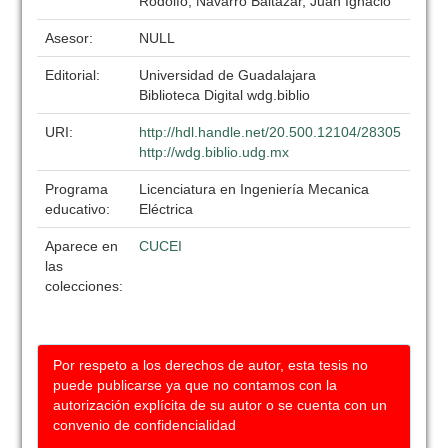
Rodolfo; Navarro Baltazar, Juan Ignacio
Asesor:
NULL
Editorial:
Universidad de Guadalajara
Biblioteca Digital wdg.biblio
URI:
http://hdl.handle.net/20.500.12104/28305
http://wdg.biblio.udg.mx
Programa
Licenciatura en Ingeniería Mecanica
educativo:
Eléctrica
Aparece en
CUCEI
las
colecciones:
Por respeto a los derechos de autor, esta tesis no
puede publicarse ya que no contamos con la
autorización explícita de su autor o se cuenta con un
convenio de confidencialidad