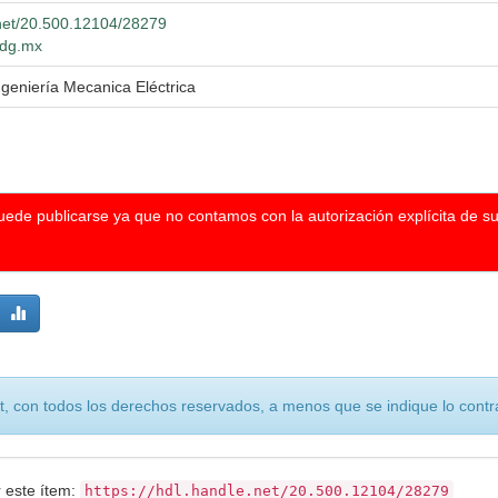
.net/20.500.12104/28279
.udg.mx
ngeniería Mecanica Eléctrica
puede publicarse ya que no contamos con la autorización explícita de s
, con todos los derechos reservados, a menos que se indique lo contra
r este ítem:
https://hdl.handle.net/20.500.12104/28279