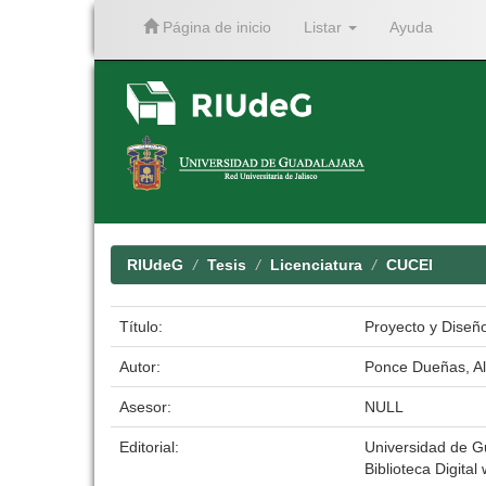
Página de inicio
Listar
Ayuda
Skip
navigation
RIUdeG
Tesis
Licenciatura
CUCEI
Título:
Proyecto y Diseño
Autor:
Ponce Dueñas, Al
Asesor:
NULL
Editorial:
Universidad de G
Biblioteca Digital