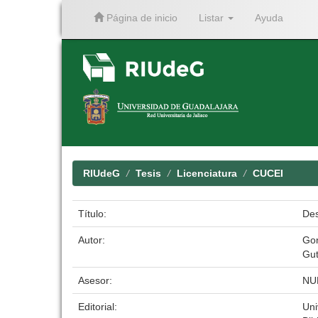
Página de inicio
Listar
Ayuda
Skip
navigation
RIUdeG
Tesis
Licenciatura
CUCEI
Título:
Des
Autor:
Gon
Gut
Asesor:
NU
Editorial:
Uni