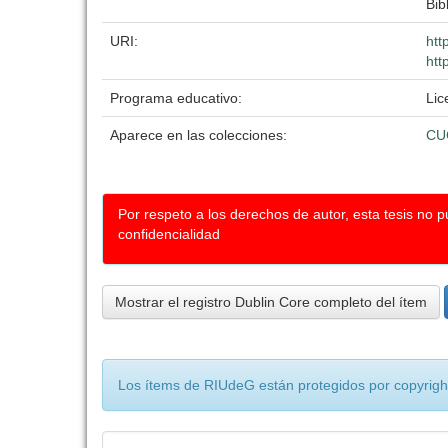
Bib
URI:
htt
htt
Programa educativo:
Lic
Aparece en las colecciones:
CU
Por respeto a los derechos de autor, esta tesis no 
confidencialidad
Mostrar el registro Dublin Core completo del ítem
Los ítems de RIUdeG están protegidos por copyright