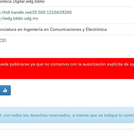
lioteca Digital wdg.biblio
p://hdl.handle.net/20.500.12104/28266
p://wdg.biblio.udg.mx
enciatura en Ingeniería en Comunicaciones y Electrónica
CEI
puede publicarse ya que no contamos con la autorización explícita de s
, con todos los derechos reservados, a menos que se indique lo contra