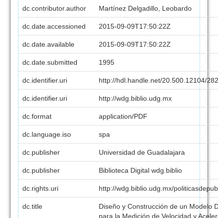
dc.contributor.author
Martínez Delgadillo, Leobardo
dc.date.accessioned
2015-09-09T17:50:22Z
dc.date.available
2015-09-09T17:50:22Z
dc.date.submitted
1995
dc.identifier.uri
http://hdl.handle.net/20.500.12104/28
dc.identifier.uri
http://wdg.biblio.udg.mx
dc.format
application/PDF
dc.language.iso
spa
dc.publisher
Universidad de Guadalajara
dc.publisher
Biblioteca Digital wdg.biblio
dc.rights.uri
http://wdg.biblio.udg.mx/politicasdepu
dc.title
Diseño y Construcción de un Modelo D
para la Medición de Velocidad y Acele