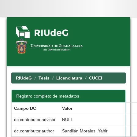
Skip
navigation
RIUdeG
Tesis
Licenciatura
CUCEI
Registro completo de metadatos
Campo DC
Valor
dc.contributor.advisor
NULL
dc.contributor.author
Santillán Morales, Yahir