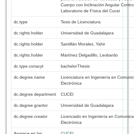
Cuerpo con Inclinación Angular Contro
Laboratorio de Física del Cucei
dc.type
Tesis de Licenciatura
dc.rights.holder
Universidad de Guadalajara
dc.rights.holder
Santillán Morales, Yahir
dc.rights.holder
Martínez Delgadillo, Leobardo
dc.type.conacyt
bachelorThesis
dc.degree.name
Licenciatura en Ingeniería en Comuni
Electrónica
dc.degree.department
CUCEI
dc.degree.grantor
Universidad de Guadalajara
dc.degree.creator
Licenciado en Ingeniería en Comunica
Electrónica
Aparece en las
CUCEI