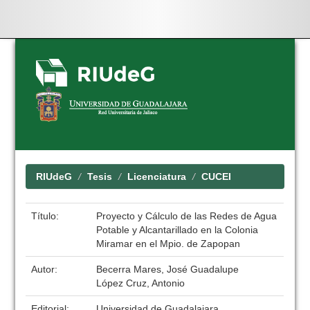
Skip
navigation
RIUdeG
Tesis
Licenciatura
CUCEI
Título:
Proyecto y Cálculo de las Redes de Agua
Potable y Alcantarillado en la Colonia
Miramar en el Mpio. de Zapopan
Autor:
Becerra Mares, José Guadalupe
López Cruz, Antonio
Editorial:
Universidad de Guadalajara