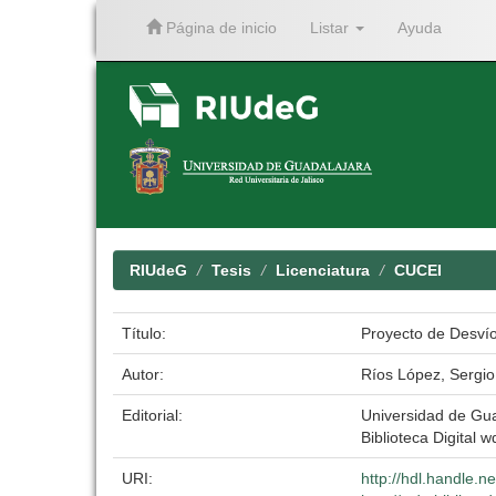
Página de inicio
Listar
Ayuda
Skip
navigation
RIUdeG
Tesis
Licenciatura
CUCEI
Título:
Proyecto de Desvío
Autor:
Ríos López, Sergi
Editorial:
Universidad de Gu
Biblioteca Digital w
URI:
http://hdl.handle.