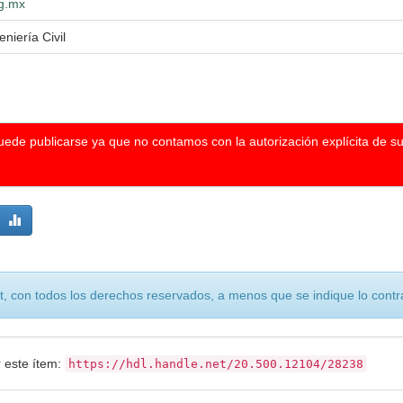
dg.mx
niería Civil
puede publicarse ya que no contamos con la autorización explícita de s
, con todos los derechos reservados, a menos que se indique lo contra
r este ítem:
https://hdl.handle.net/20.500.12104/28238