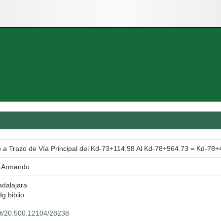
 a Trazo de Vía Principal del Kd-73+114.98 Al Kd-78+964.73 = Kd-78+
o Armando
adalajara
dg.biblio
net/20.500.12104/28238