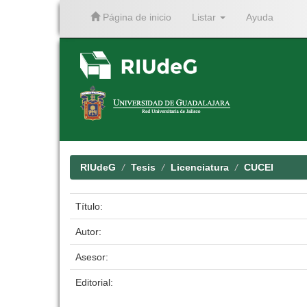
Página de inicio
Listar
Ayuda
Skip
navigation
RIUdeG
Tesis
Licenciatura
CUCEI
Título:
Autor:
Asesor:
Editorial: