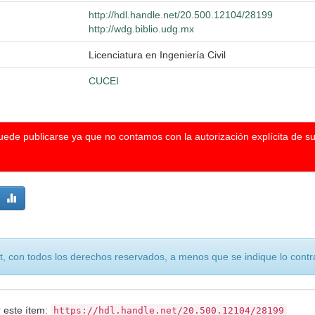
http://hdl.handle.net/20.500.12104/28199
http://wdg.biblio.udg.mx
Licenciatura en Ingeniería Civil
CUCEI
puede publicarse ya que no contamos con la autorización explícita de s
, con todos los derechos reservados, a menos que se indique lo contra
r este ítem:
https://hdl.handle.net/20.500.12104/28199