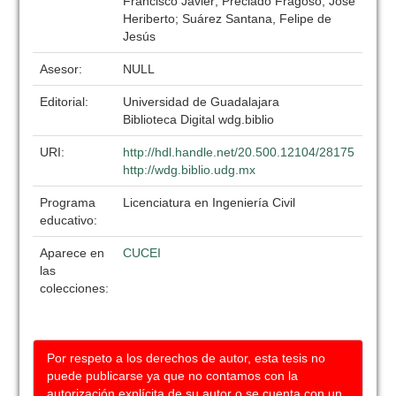
Francisco Javier; Preciado Fragoso, José
Heriberto; Suárez Santana, Felipe de
Jesús
Asesor:
NULL
Editorial:
Universidad de Guadalajara
Biblioteca Digital wdg.biblio
URI:
http://hdl.handle.net/20.500.12104/28175
http://wdg.biblio.udg.mx
Programa
Licenciatura en Ingeniería Civil
educativo:
Aparece en
CUCEI
las
colecciones:
Por respeto a los derechos de autor, esta tesis no
puede publicarse ya que no contamos con la
autorización explícita de su autor o se cuenta con un