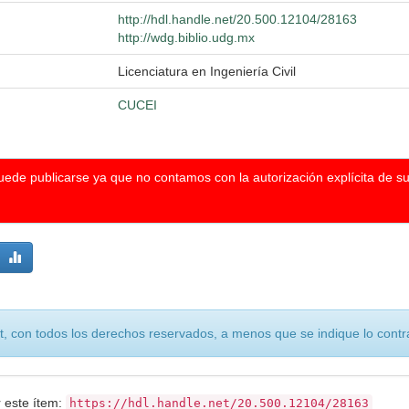
http://hdl.handle.net/20.500.12104/28163
http://wdg.biblio.udg.mx
Licenciatura en Ingeniería Civil
CUCEI
puede publicarse ya que no contamos con la autorización explícita de s
, con todos los derechos reservados, a menos que se indique lo contra
r este ítem:
https://hdl.handle.net/20.500.12104/28163