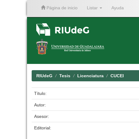
Página de inicio
Listar
Ayuda
Skip
navigation
RIUdeG
Tesis
Licenciatura
CUCEI
Título:
Autor:
Asesor:
Editorial: