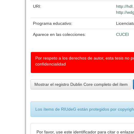
URI:
http://hd
http://wd
Programa educativo:
Licenciat
Aparece en las colecciones:
CUCEI
Por respeto a los derechos de autor, esta tesis no 
confidencialidad
Mostrar el registro Dublin Core completo del ítem
Los ítems de RIUdeG están protegidos por copyright
Por favor, use este identificador para citar o enlaza