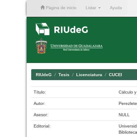
Página de inicio
Listar
Ayuda
Skip
navigation
RIUdeG
Tesis
Licenciatura
CUCEI
Título:
Cálculo y
Autor:
Perezlete
Asesor:
NULL
Editorial:
Universi
Biblioteca