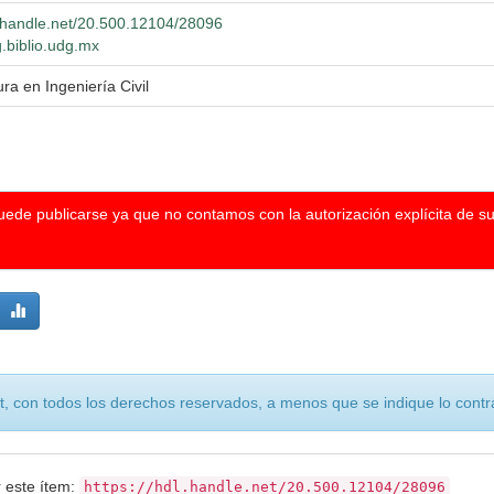
l.handle.net/20.500.12104/28096
g.biblio.udg.mx
ura en Ingeniería Civil
puede publicarse ya que no contamos con la autorización explícita de s
, con todos los derechos reservados, a menos que se indique lo contra
r este ítem:
https://hdl.handle.net/20.500.12104/28096