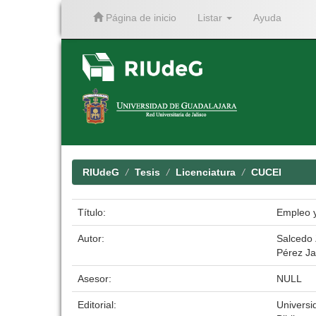
Página de inicio
Listar
Ayuda
Skip
navigation
RIUdeG
Tesis
Licenciatura
CUCEI
Título:
Empleo y
Autor:
Salcedo 
Pérez Ja
Asesor:
NULL
Editorial:
Universi