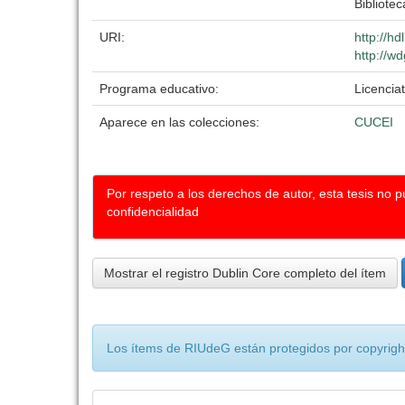
Bibliotec
URI:
http://h
http://w
Programa educativo:
Licenciat
Aparece en las colecciones:
CUCEI
Por respeto a los derechos de autor, esta tesis no 
confidencialidad
Mostrar el registro Dublin Core completo del ítem
Los ítems de RIUdeG están protegidos por copyright