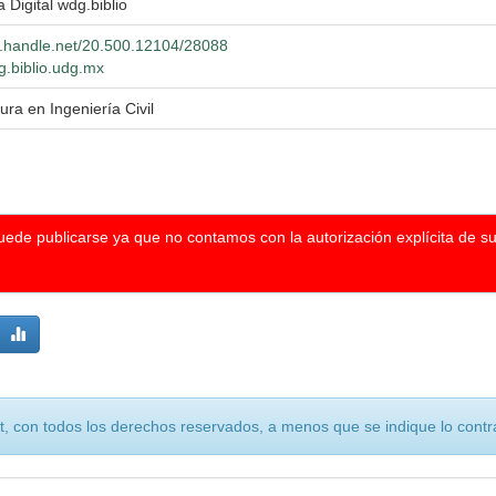
a Digital wdg.biblio
dl.handle.net/20.500.12104/28088
dg.biblio.udg.mx
ura en Ingeniería Civil
puede publicarse ya que no contamos con la autorización explícita de s
, con todos los derechos reservados, a menos que se indique lo contra