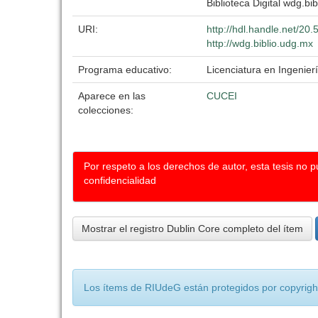
Biblioteca Digital wdg.bib
URI:
http://hdl.handle.net/2
http://wdg.biblio.udg.mx
Programa educativo:
Licenciatura en Ingenierí
Aparece en las
CUCEI
colecciones:
Por respeto a los derechos de autor, esta tesis no 
confidencialidad
Mostrar el registro Dublin Core completo del ítem
Los ítems de RIUdeG están protegidos por copyright