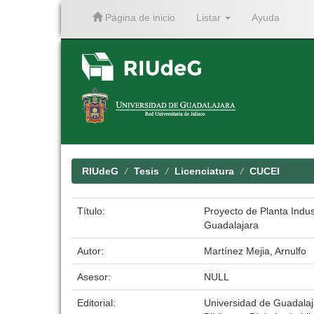
Página de inicio
Listar
Ayuda
Skip
navigation
RIUdeG
Tesis
Licenciatura
CUCEI
Título:
Proyecto de Planta Indus
Guadalajara
Autor:
Martínez Mejia, Arnulfo
Asesor:
NULL
Editorial:
Universidad de Guadalaj