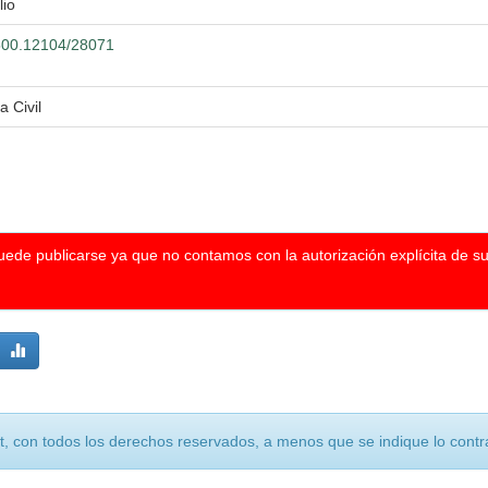
lio
0.500.12104/28071
a Civil
puede publicarse ya que no contamos con la autorización explícita de s
, con todos los derechos reservados, a menos que se indique lo contra