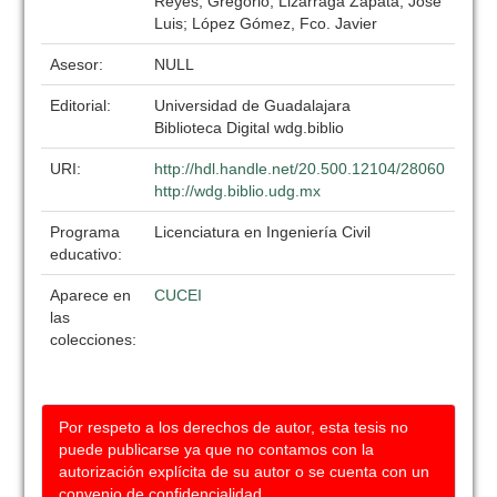
Reyes, Gregorio; Lizarraga Zapata, José
Luis; López Gómez, Fco. Javier
Asesor:
NULL
Editorial:
Universidad de Guadalajara
Biblioteca Digital wdg.biblio
URI:
http://hdl.handle.net/20.500.12104/28060
http://wdg.biblio.udg.mx
Programa
Licenciatura en Ingeniería Civil
educativo:
Aparece en
CUCEI
las
colecciones:
Por respeto a los derechos de autor, esta tesis no
puede publicarse ya que no contamos con la
autorización explícita de su autor o se cuenta con un
convenio de confidencialidad