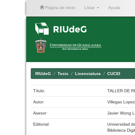
Página de inicio
Listar
Ayuda
Skip
navigation
RIUdeG
Tesis
Licenciatura
CUCEI
Título:
TALLER DE R
Autor:
Villegas Lopez
Asesor:
Javier Wong 
Editorial:
Universidad d
Biblioteca Digi