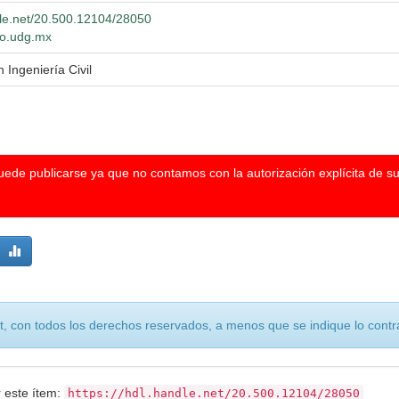
dle.net/20.500.12104/28050
lio.udg.mx
 Ingeniería Civil
puede publicarse ya que no contamos con la autorización explícita de s
, con todos los derechos reservados, a menos que se indique lo contra
r este ítem:
https://hdl.handle.net/20.500.12104/28050