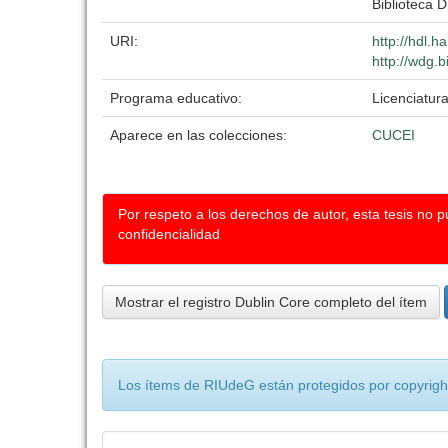
Biblioteca D
URI:
http://hdl.
http://wdg.b
Programa educativo:
Licenciatur
Aparece en las colecciones:
CUCEI
Por respeto a los derechos de autor, esta tesis no 
confidencialidad
Mostrar el registro Dublin Core completo del ítem
Los ítems de RIUdeG están protegidos por copyright