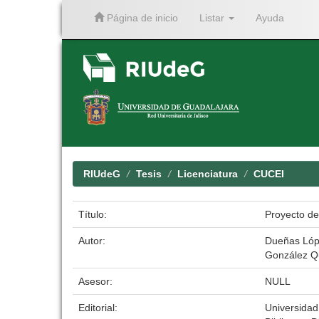
Página de inicio
Listar
Ayuda
Skip
navigation
RIUdeG
Tesis
Licenciatura
CUCEI
Título:
Proyecto de
Autor:
Dueñas Lópe
González Qu
Asesor:
NULL
Editorial:
Universidad