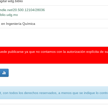
igital wdg.biblio
handle.net/20.500.12104/28036
iblio.udg.mx
a en Ingeniería Química
puede publicarse ya que no contamos con la autorización explícita de s
, con todos los derechos reservados, a menos que se indique lo contra