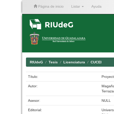
Página de inicio
Listar
Ayuda
Skip
navigation
RIUdeG
Tesis
Licenciatura
CUCEI
Título:
Proyect
Autor:
Magaña
Terraza
Asesor:
NULL
Editorial:
Univers