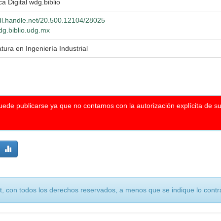
ca Digital wdg.biblio
hdl.handle.net/20.500.12104/28025
wdg.biblio.udg.mx
atura en Ingeniería Industrial
puede publicarse ya que no contamos con la autorización explícita de s
, con todos los derechos reservados, a menos que se indique lo contra