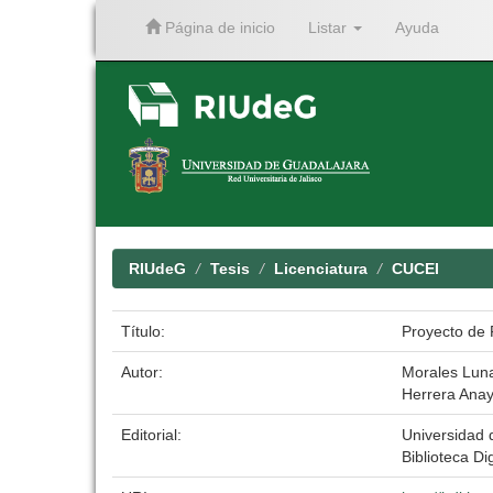
Página de inicio
Listar
Ayuda
Skip
navigation
RIUdeG
Tesis
Licenciatura
CUCEI
Título:
Proyecto de 
Autor:
Morales Luna
Herrera Ana
Editorial:
Universidad 
Biblioteca Dig