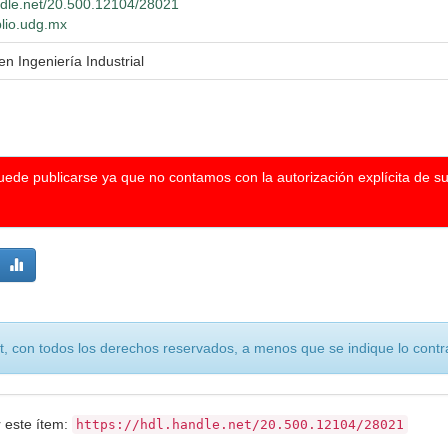
andle.net/20.500.12104/28021
blio.udg.mx
en Ingeniería Industrial
puede publicarse ya que no contamos con la autorización explícita de s
, con todos los derechos reservados, a menos que se indique lo contra
r este ítem:
https://hdl.handle.net/20.500.12104/28021