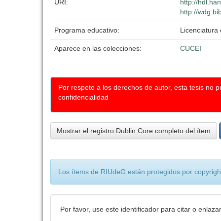
URI:
http://hdl.h
http://wdg.bi
Programa educativo:
Licenciatura 
Aparece en las colecciones:
CUCEI
Por respeto a los derechos de autor, esta tesis no 
confidencialidad
Mostrar el registro Dublin Core completo del ítem
Los ítems de RIUdeG están protegidos por copyright
Por favor, use este identificador para citar o enlaza