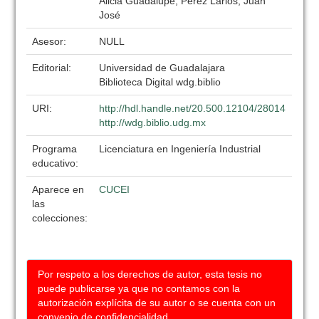
Alicia Guadalupe; Pérez Larios, Juan
José
Asesor:
NULL
Editorial:
Universidad de Guadalajara
Biblioteca Digital wdg.biblio
URI:
http://hdl.handle.net/20.500.12104/28014
http://wdg.biblio.udg.mx
Programa
Licenciatura en Ingeniería Industrial
educativo:
Aparece en
CUCEI
las
colecciones:
Por respeto a los derechos de autor, esta tesis no
puede publicarse ya que no contamos con la
autorización explícita de su autor o se cuenta con un
convenio de confidencialidad