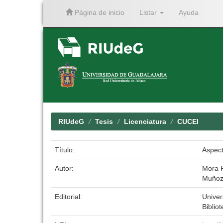
Página de inicio
Listar
Ayuda
Skip
navigation
RIUdeG
Tesis
Licenciatura
CUCEI
Título:
Aspect
Autor:
Mora P
Muñoz 
Editorial:
Univer
Bibliot