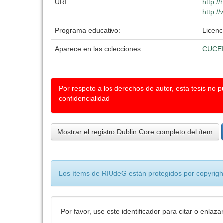
URI:
http:/
http:/
Programa educativo:
Licenc
Aparece en las colecciones:
CUCE
Por respeto a los derechos de autor, esta tesis no 
confidencialidad
Mostrar el registro Dublin Core completo del ítem
Los ítems de RIUdeG están protegidos por copyright
Por favor, use este identificador para citar o enlaza