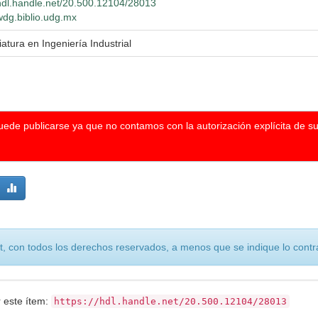
/hdl.handle.net/20.500.12104/28013
/wdg.biblio.udg.mx
iatura en Ingeniería Industrial
I
puede publicarse ya que no contamos con la autorización explícita de s
, con todos los derechos reservados, a menos que se indique lo contra
r este ítem:
https://hdl.handle.net/20.500.12104/28013