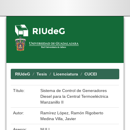
Skip
navigation
RIUdeG
Tesis
Licenciatura
CUCEI
Título:
Sistema de Control de Generadores
Diesel para la Central Termoeléctrica
Manzanillo II
Autor:
Ramírez López, Ramón Rigoberto
Medina Villa, Javier
Asesor:
NULL